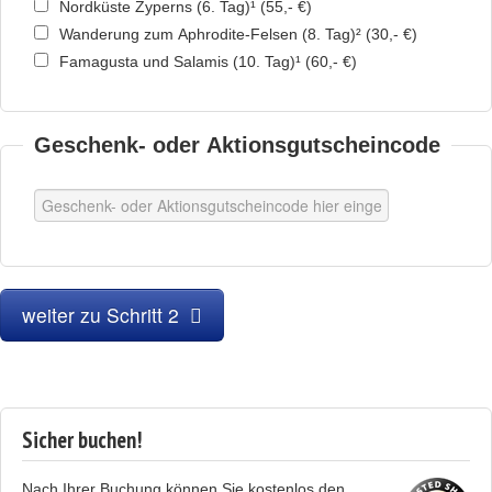
Nordküste Zyperns (6. Tag)¹
(
55,- €
)
Wanderung zum Aphrodite-Felsen (8. Tag)²
(
30,- €
)
Famagusta und Salamis (10. Tag)¹
(
60,- €
)
Geschenk- oder Aktionsgutscheincode
weiter zu Schritt 2
Sicher buchen!
Nach Ihrer Buchung können Sie kostenlos den