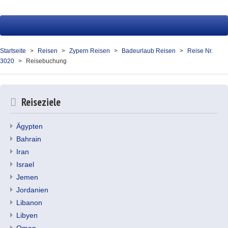
Startseite
Reisen
Startseite
Reisen
Zypern Reisen
Badeurlaub Reisen
Reise Nr.
3020
Reisebuchung
Service
Presse
Reiseziele
Über uns
Ägypten
Kontakt
Bahrain
Iran
Ihr Merkzettel (0)
Israel
Jemen
Jordanien
Libanon
Libyen