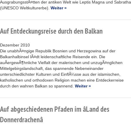
AusgrabungsstÃ¤tten der antiken Welt wie Leptis Magna und Sabratha
(UNESCO Weltkulturerbe).
Weiter »
Auf Entdeckungsreise durch den Balkan
Dezember 2010
Die unabhÃ¤ngige Republik Bosnien und Herzegowina auf der
Balkanhalbinsel lÃ¤dt leidenschaftliche Reisende ein. Die
auÃergewÃ¶hnliche Vielfalt der malerischen und unzugÃ¤nglichen
Mittelgebirgslandschaft, das spannende Nebeneinander
unterschiedlichster Kulturen und EinflÃ¼sse aus der islamischen,
katholischen und orthodoxen Religion machen eine Entdeckerreise
durch den wahren Balkan so spannend.
Weiter »
Auf abgeschiedenen Pfaden im âLand des
Donnerdrachenâ