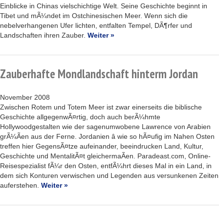
Einblicke in Chinas vielschichtige Welt. Seine Geschichte beginnt in
Tibet und mÃ¼ndet im Ostchinesischen Meer. Wenn sich die
nebelverhangenen Ufer lichten, entfalten Tempel, DÃ¶rfer und
Landschaften ihren Zauber.
Weiter »
Zauberhafte Mondlandschaft hinterm Jordan
November 2008
Zwischen Rotem und Totem Meer ist zwar einerseits die biblische
Geschichte allgegenwÃ¤rtig, doch auch berÃ¼hmte
Hollywoodgestalten wie der sagenumwobene Lawrence von Arabien
grÃ¼Ãen aus der Ferne. Jordanien â wie so hÃ¤ufig im Nahen Osten
treffen hier GegensÃ¤tze aufeinander, beeindrucken Land, Kultur,
Geschichte und MentalitÃ¤t gleichermaÃen. Paradeast.com, Online-
Reisespezialist fÃ¼r den Osten, entfÃ¼hrt dieses Mal in ein Land, in
dem sich Konturen verwischen und Legenden aus versunkenen Zeiten
auferstehen.
Weiter »