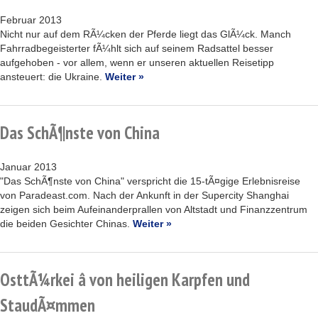
Februar 2013
Nicht nur auf dem RÃ¼cken der Pferde liegt das GlÃ¼ck. Manch
Fahrradbegeisterter fÃ¼hlt sich auf seinem Radsattel besser
aufgehoben - vor allem, wenn er unseren aktuellen Reisetipp
ansteuert: die Ukraine.
Weiter »
Das SchÃ¶nste von China
Januar 2013
"Das SchÃ¶nste von China" verspricht die 15-tÃ¤gige Erlebnisreise
von Paradeast.com. Nach der Ankunft in der Supercity Shanghai
zeigen sich beim Aufeinanderprallen von Altstadt und Finanzzentrum
die beiden Gesichter Chinas.
Weiter »
OsttÃ¼rkei â von heiligen Karpfen und
StaudÃ¤mmen