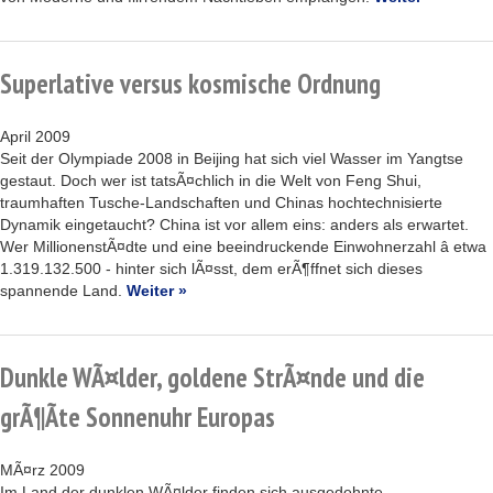
Superlative versus kosmische Ordnung
April 2009
Seit der Olympiade 2008 in Beijing hat sich viel Wasser im Yangtse
gestaut. Doch wer ist tatsÃ¤chlich in die Welt von Feng Shui,
traumhaften Tusche-Landschaften und Chinas hochtechnisierte
Dynamik eingetaucht? China ist vor allem eins: anders als erwartet.
Wer MillionenstÃ¤dte und eine beeindruckende Einwohnerzahl â etwa
1.319.132.500 - hinter sich lÃ¤sst, dem erÃ¶ffnet sich dieses
spannende Land.
Weiter »
Dunkle WÃ¤lder, goldene StrÃ¤nde und die
grÃ¶Ãte Sonnenuhr Europas
MÃ¤rz 2009
Im Land der dunklen WÃ¤lder finden sich ausgedehnte