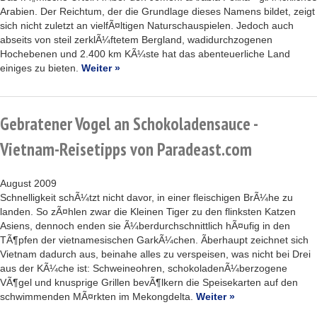
Arabien. Der Reichtum, der die Grundlage dieses Namens bildet, zeigt
sich nicht zuletzt an vielfÃ¤ltigen Naturschauspielen. Jedoch auch
abseits von steil zerklÃ¼ftetem Bergland, wadidurchzogenen
Hochebenen und 2.400 km KÃ¼ste hat das abenteuerliche Land
einiges zu bieten.
Weiter »
Gebratener Vogel an Schokoladensauce -
Vietnam-Reisetipps von Paradeast.com
August 2009
Schnelligkeit schÃ¼tzt nicht davor, in einer fleischigen BrÃ¼he zu
landen. So zÃ¤hlen zwar die Kleinen Tiger zu den flinksten Katzen
Asiens, dennoch enden sie Ã¼berdurchschnittlich hÃ¤ufig in den
TÃ¶pfen der vietnamesischen GarkÃ¼chen. Ãberhaupt zeichnet sich
Vietnam dadurch aus, beinahe alles zu verspeisen, was nicht bei Drei
aus der KÃ¼che ist: Schweineohren, schokoladenÃ¼berzogene
VÃ¶gel und knusprige Grillen bevÃ¶lkern die Speisekarten auf den
schwimmenden MÃ¤rkten im Mekongdelta.
Weiter »