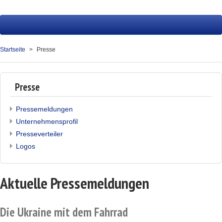
Startseite
Reisen
Startseite
Presse
Service
Presse
Presse
Über uns
Pressemeldungen
Unternehmensprofil
Kontakt
Presseverteiler
Logos
Ihr Merkzettel (0)
Aktuelle Pressemeldungen
Die Ukraine mit dem Fahrrad