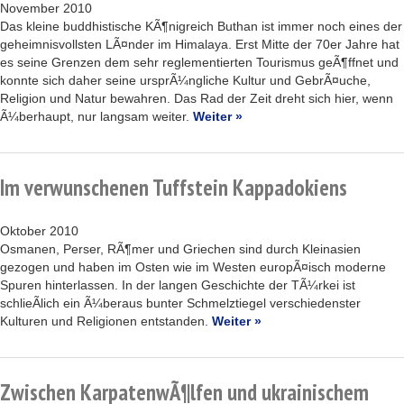
November 2010
Das kleine buddhistische KÃ¶nigreich Buthan ist immer noch eines der
geheimnisvollsten LÃ¤nder im Himalaya. Erst Mitte der 70er Jahre hat
es seine Grenzen dem sehr reglementierten Tourismus geÃ¶ffnet und
konnte sich daher seine ursprÃ¼ngliche Kultur und GebrÃ¤uche,
Religion und Natur bewahren. Das Rad der Zeit dreht sich hier, wenn
Ã¼berhaupt, nur langsam weiter.
Weiter »
Im verwunschenen Tuffstein Kappadokiens
Oktober 2010
Osmanen, Perser, RÃ¶mer und Griechen sind durch Kleinasien
gezogen und haben im Osten wie im Westen europÃ¤isch moderne
Spuren hinterlassen. In der langen Geschichte der TÃ¼rkei ist
schlieÃlich ein Ã¼beraus bunter Schmelztiegel verschiedenster
Kulturen und Religionen entstanden.
Weiter »
Zwischen KarpatenwÃ¶lfen und ukrainischem