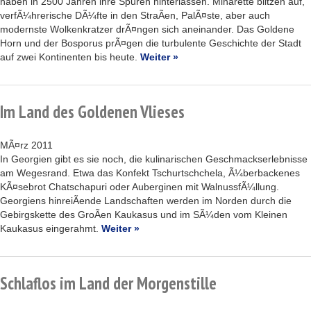
haben in 2500 Jahren ihre Spuren hinterlassen. Minarette blitzen auf,
verfÃ¼hrerische DÃ¼fte in den StraÃen, PalÃ¤ste, aber auch
modernste Wolkenkratzer drÃ¤ngen sich aneinander. Das Goldene
Horn und der Bosporus prÃ¤gen die turbulente Geschichte der Stadt
auf zwei Kontinenten bis heute.
Weiter »
Im Land des Goldenen Vlieses
MÃ¤rz 2011
In Georgien gibt es sie noch, die kulinarischen Geschmackserlebnisse
am Wegesrand. Etwa das Konfekt Tschurtschchela, Ã¼berbackenes
KÃ¤sebrot Chatschapuri oder Auberginen mit WalnussfÃ¼llung.
Georgiens hinreiÃende Landschaften werden im Norden durch die
Gebirgskette des GroÃen Kaukasus und im SÃ¼den vom Kleinen
Kaukasus eingerahmt.
Weiter »
Schlaflos im Land der Morgenstille