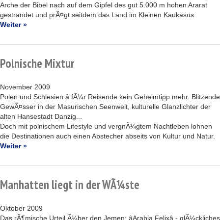
Arche der Bibel nach auf dem Gipfel des gut 5.000 m hohen Ararat
gestrandet und prÃ¤gt seitdem das Land im Kleinen Kaukasus.
Weiter »
Polnische Mixtur
November 2009
Polen und Schlesien â fÃ¼r Reisende kein Geheimtipp mehr. Blitzende
GewÃ¤sser in der Masurischen Seenwelt, kulturelle Glanzlichter der
alten Hansestadt Danzig...
Doch mit polnischem Lifestyle und vergnÃ¼gtem Nachtleben lohnen
die Destinationen auch einen Abstecher abseits von Kultur und Natur.
Weiter »
Manhatten liegt in der WÃ¼ste
Oktober 2009
Das rÃ¶mische Urteil Ã¼ber den Jemen: âArabia Felixâ - glÃ¼ckliches