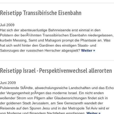
Reisetipp Transsibirische Eisenbahn
Juli 2009
Hat sich der abenteuerlustige Bahnreisende erst einmal in den
Polstern der berÃ¼hmten Transsibirischen Eisenbahn niedergelassen,
kurbeln Messing, Samt und Mahagoni prompt die Phantasie an. Was
hat sich wohl hinter den Gardinen des einstigen Staats- und
Salonzuges der russischen Herrscher abgespielt?
Weiter »
Reisetipp Israel - Perspektivenwechsel allerorten
Juni 2009
Pulsierende StÃ¤dte, abwechslungsreiche Landschaften und das Echo
der Vergangenheit prÃ¤gen das moderne Israel. Ein nicht enden
wollender Strom von Pilgern aller Glaubensrichtungen findet sich in
der goldenen Stadt Jerusalem, am See Genezareth wandelt der
Reisende auf den Spuren Jesu und in der Metropole Tel Aviv wird er
von Moderne und flirrendem Nachtleben empfangen.
Weiter »