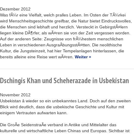
Dezember 2012
Was fÃ¼r eine Vielfalt, welch pralles Leben. Im Osten der TÃ¼rkei
wird Menschheitsgeschichte greifbar, die Natur bietet Eindrucksvolles,
die Menschen sind lebhaft und herzlich. Versteckt in GebirgstÃ¤lern
liegen kleine DÃ¶rfer, als wÃ¤ren sie von der Zeit vergessen worden.
Auf der anderen Seite: Zeugnisse von frÃ¼hestem menschlichen
Leben in verschiedenen AusgraÂ­bungsstÃ¤tten. Die neolithische
Kultur, die Jungsteinzeit, hat hier Tempelanlagen hinterlassen, die
bereits alleine eine Reise wert wÃ¤ren.
Weiter »
Dschingis Khan und Scheherazade in Usbekistan
November 2012
Usbekistan â wieder so ein unbekanntes Land. Doch auf den zweiten
Blick wird deutlich, dass die usbekische Geschichte und Kultur mit
einigem Vertrauten aufwarten kann.
Die GroÃe SeidenstraÃe verband in Antike und Mittelalter das
kulturelle und wirtschaftliche Leben Chinas und Europas. Sichtbar ist