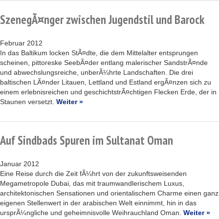
SzenegÃ¤nger zwischen Jugendstil und Barock
Februar 2012
In das Baltikum locken StÃ¤dte, die dem Mittelalter entsprungen
scheinen, pittoreske SeebÃ¤der entlang malerischer SandstrÃ¤nde
und abwechslungsreiche, unberÃ¼hrte Landschaften. Die drei
baltischen LÃ¤nder Litauen, Lettland und Estland ergÃ¤nzen sich zu
einem erlebnisreichen und geschichtstrÃ¤chtigen Flecken Erde, der in
Staunen versetzt.
Weiter »
Auf Sindbads Spuren im Sultanat Oman
Januar 2012
Eine Reise durch die Zeit fÃ¼hrt von der zukunftsweisenden
Megametropole Dubai, das mit traumwandlerischem Luxus,
architektonischen Sensationen und orientalischem Charme einen ganz
eigenen Stellenwert in der arabischen Welt einnimmt, hin in das
ursprÃ¼ngliche und geheimnisvolle Weihrauchland Oman.
Weiter »