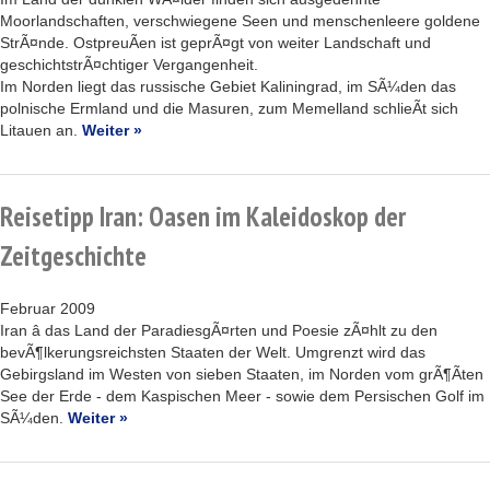
Moorlandschaften, verschwiegene Seen und menschenleere goldene
StrÃ¤nde. OstpreuÃen ist geprÃ¤gt von weiter Landschaft und
geschichtstrÃ¤chtiger Vergangenheit.
Im Norden liegt das russische Gebiet Kaliningrad, im SÃ¼den das
polnische Ermland und die Masuren, zum Memelland schlieÃt sich
Litauen an.
Weiter »
Reisetipp Iran: Oasen im Kaleidoskop der
Zeitgeschichte
Februar 2009
Iran â das Land der ParadiesgÃ¤rten und Poesie zÃ¤hlt zu den
bevÃ¶lkerungsreichsten Staaten der Welt. Umgrenzt wird das
Gebirgsland im Westen von sieben Staaten, im Norden vom grÃ¶Ãten
See der Erde - dem Kaspischen Meer - sowie dem Persischen Golf im
SÃ¼den.
Weiter »