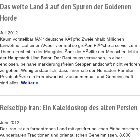
Das weite Land â auf den Spuren der Goldenen
Horde
Juli 2012
Kaum vorstellbar fÃ¼r deutsche KÃ¶pfe: Zweieinhalb Millionen
Einwohner auf einer Ã¼ber vier mal so groÃen FlÃ¤che â so viel zum
Thema Freiheit in der Mongolei. Ãber die HÃ¤lfte der Menschen lebt in
der Hauptstadt Ulan Bator. Der Rest muss versuchen, in einer
endlosen, beinahe markierungsfreien Steppenlandschaft nicht verloren
zu gehen. Wenig erstaunlich, dass innerhalb der Nomaden-Familien
PrivatsphÃ¤re ein Fremdwort ist. Zusammenhalt und Gemeinschaft
sind alles.
Weiter »
Reisetipp Iran: Ein Kaleidoskop des alten Persien
Juni 2012
Der Iran ist ein farbenfrohes Land mit gastfreundlichen Einheimischen,
wunderbaren Traditionen und orientalischen Geheimnissen. 8.000