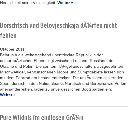
Herzlichkeit seine Vielseitigkeit.
Weiter »
Borschtsch und Belovjeschkaja dÃ¼rfen nicht
fehlen
Oktober 2011
Belarus â die weitestgehend unentdeckte Republik in der
osteuropÃ¤ischen Ebene liegt zwischen Lettland, Russland, der
Ukraine und Polen. Die sanften HÃ¼gellandschaften, ausgedehnten
MischwÃ¤lder, verwunschenen Moore und Sumpfgebiete lassen sich
mit dem Fahrrad am besten entdecken. Die unzÃ¤hligen glitzernden
Seen, die sich in den Nationalparks Narotsch und Beresina wie Perlen
aneinanderreihen, laden zu unvergesslichen Bootspartien ein.
Weiter »
Pure Wildnis im endlosen GrÃ¼n