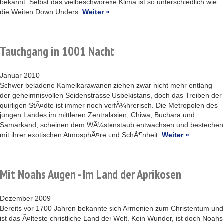
bekannt. Selbst das vielbeschworene Klima ist so unterschiedlich wie
die Weiten Down Unders.
Weiter »
Tauchgang in 1001 Nacht
Januar 2010
Schwer beladene Kamelkarawanen ziehen zwar nicht mehr entlang
der geheimnisvollen Seidenstrasse Usbekistans, doch das Treiben der
quirligen StÃ¤dte ist immer noch verfÃ¼hrerisch. Die Metropolen des
jungen Landes im mittleren Zentralasien, Chiwa, Buchara und
Samarkand, scheinen dem WÃ¼stenstaub entwachsen und bestechen
mit ihrer exotischen AtmosphÃ¤re und SchÃ¶nheit.
Weiter »
Mit Noahs Augen - Im Land der Aprikosen
Dezember 2009
Bereits vor 1700 Jahren bekannte sich Armenien zum Christentum und
ist das Ã¤lteste christliche Land der Welt. Kein Wunder, ist doch Noahs