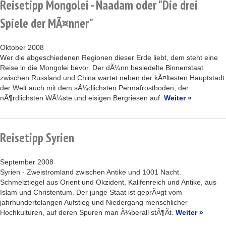
Reisetipp Mongolei - Naadam oder "Die drei
Spiele der MÃ¤nner"
Oktober 2008
Wer die abgeschiedenen Regionen dieser Erde liebt, dem steht eine
Reise in die Mongolei bevor. Der dÃ¼nn besiedelte Binnenstaat
zwischen Russland und China wartet neben der kÃ¤ltesten Hauptstadt
der Welt auch mit dem sÃ¼dlichsten Permafrostboden, der
nÃ¶rdlichsten WÃ¼ste und eisigen Bergriesen auf.
Weiter »
Reisetipp Syrien
September 2008
Syrien - Zweistromland zwischen Antike und 1001 Nacht.
Schmelztiegel aus Orient und Okzident, Kalifenreich und Antike, aus
Islam und Christentum. Der junge Staat ist geprÃ¤gt vom
jahrhundertelangen Aufstieg und Niedergang menschlicher
Hochkulturen, auf deren Spuren man Ã¼berall stÃ¶Ãt.
Weiter »