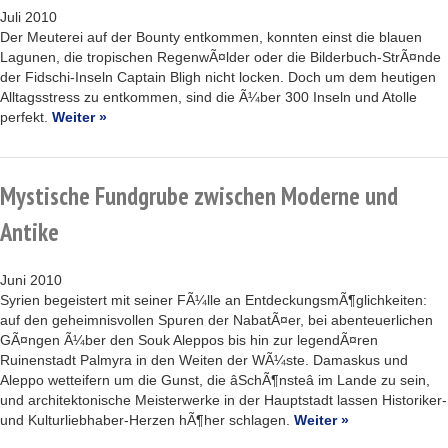
Juli 2010
Der Meuterei auf der Bounty entkommen, konnten einst die blauen
Lagunen, die tropischen RegenwÃ¤lder oder die Bilderbuch-StrÃ¤nde
der Fidschi-Inseln Captain Bligh nicht locken. Doch um dem heutigen
Alltagsstress zu entkommen, sind die Ã¼ber 300 Inseln und Atolle
perfekt.
Weiter »
Mystische Fundgrube zwischen Moderne und
Antike
Juni 2010
Syrien begeistert mit seiner FÃ¼lle an EntdeckungsmÃ¶glichkeiten:
auf den geheimnisvollen Spuren der NabatÃ¤er, bei abenteuerlichen
GÃ¤ngen Ã¼ber den Souk Aleppos bis hin zur legendÃ¤ren
Ruinenstadt Palmyra in den Weiten der WÃ¼ste. Damaskus und
Aleppo wetteifern um die Gunst, die âSchÃ¶nsteâ im Lande zu sein,
und architektonische Meisterwerke in der Hauptstadt lassen Historiker-
und Kulturliebhaber-Herzen hÃ¶her schlagen.
Weiter »