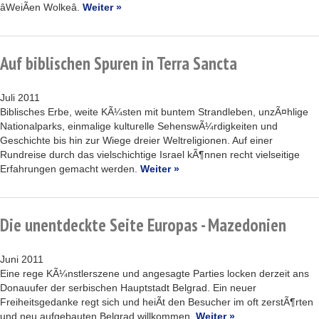
âWeiÃen Wolkeâ.
Weiter »
Auf biblischen Spuren in Terra Sancta
Juli 2011
Biblisches Erbe, weite KÃ¼sten mit buntem Strandleben, unzÃ¤hlige
Nationalparks, einmalige kulturelle SehenswÃ¼rdigkeiten und
Geschichte bis hin zur Wiege dreier Weltreligionen. Auf einer
Rundreise durch das vielschichtige Israel kÃ¶nnen recht vielseitige
Erfahrungen gemacht werden.
Weiter »
Die unentdeckte Seite Europas - Mazedonien
Juni 2011
Eine rege KÃ¼nstlerszene und angesagte Parties locken derzeit ans
Donauufer der serbischen Hauptstadt Belgrad. Ein neuer
Freiheitsgedanke regt sich und heiÃt den Besucher im oft zerstÃ¶rten
und neu aufgebauten Belgrad willkommen.
Weiter »