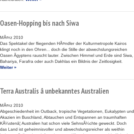
Oasen-Hopping bis nach Siwa
MÃ¤rz 2010
Das Spektakel der fliegenden HÃ¤ndler der Kulturmetropole Kairos
klingt noch in den Ohren... doch die Stille der abwechslungsreichen
Oasen Ãgyptens rauscht lauter. Zwischen Himmel und Erde sind Siwa,
Bahariya, Farafra oder auch Dakhlas ein Bildnis der Zeitlosigkeit.
Weiter »
Terra Australis â unbekanntes Australien
MÃ¤rz 2010
Abgeschiedenheit im Outback, tropische Vegetationen, Eukalypten und
Akazien im Buschland, Abtauchen und Entspannen an traumhaften
KÃ¼stenâ¦ Australien hat schon viele SehnsÃ¼chte geweckt. Doch
das Land ist geheimnisvoller und abwechslungsreicher als weithin