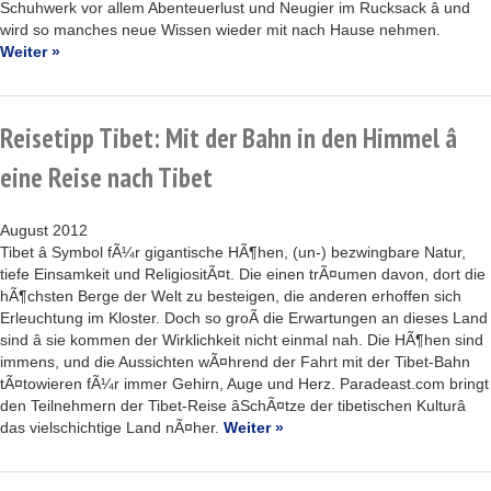
Schuhwerk vor allem Abenteuerlust und Neugier im Rucksack â und
wird so manches neue Wissen wieder mit nach Hause nehmen.
Weiter »
Reisetipp Tibet: Mit der Bahn in den Himmel â
eine Reise nach Tibet
August 2012
Tibet â Symbol fÃ¼r gigantische HÃ¶hen, (un-) bezwingbare Natur,
tiefe Einsamkeit und ReligiositÃ¤t. Die einen trÃ¤umen davon, dort die
hÃ¶chsten Berge der Welt zu besteigen, die anderen erhoffen sich
Erleuchtung im Kloster. Doch so groÃ die Erwartungen an dieses Land
sind â sie kommen der Wirklichkeit nicht einmal nah. Die HÃ¶hen sind
immens, und die Aussichten wÃ¤hrend der Fahrt mit der Tibet-Bahn
tÃ¤towieren fÃ¼r immer Gehirn, Auge und Herz. Paradeast.com bringt
den Teilnehmern der Tibet-Reise âSchÃ¤tze der tibetischen Kulturâ
das vielschichtige Land nÃ¤her.
Weiter »