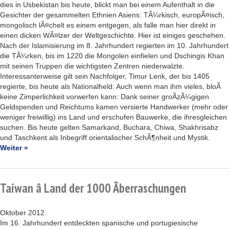
dies in Usbekistan bis heute, blickt man bei einem Aufenthalt in die
Gesichter der gesammelten Ethnien Asiens: TÃ¼rkisch, europÃ¤isch,
mongolisch lÃ¤chelt es einem entgegen, als falle man hier direkt in
einen dicken WÃ¤lzer der Weltgeschichte. Hier ist einiges geschehen.
Nach der Islamisierung im 8. Jahrhundert regierten im 10. Jahrhundert
die TÃ¼rken, bis im 1220 die Mongolen einfielen und Dschingis Khan
mit seinen Truppen die wichtigsten Zentren niederwalzte.
Interessanterweise gilt sein Nachfolger, Timur Lenk, der bis 1405
regierte, bis heute als Nationalheld: Auch wenn man ihm vieles, bloÃ
keine Zimperlichkeit vorwerfen kann: Dank seiner groÃzÃ¼gigen
Geldspenden und Reichtums kamen versierte Handwerker (mehr oder
weniger freiwillig) ins Land und erschufen Bauwerke, die ihresgleichen
suchen. Bis heute gelten Samarkand, Buchara, Chiwa, Shakhrisabz
und Taschkent als Inbegriff orientalischer SchÃ¶nheit und Mystik.
Weiter »
Taiwan â Land der 1000 Ãberraschungen
Oktober 2012
Im 16. Jahrhundert entdeckten spanische und portugiesische