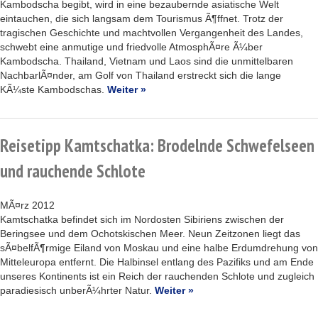
Kambodscha begibt, wird in eine bezaubernde asiatische Welt
eintauchen, die sich langsam dem Tourismus Ã¶ffnet. Trotz der
tragischen Geschichte und machtvollen Vergangenheit des Landes,
schwebt eine anmutige und friedvolle AtmosphÃ¤re Ã¼ber
Kambodscha. Thailand, Vietnam und Laos sind die unmittelbaren
NachbarlÃ¤nder, am Golf von Thailand erstreckt sich die lange
KÃ¼ste Kambodschas.
Weiter »
Reisetipp Kamtschatka: Brodelnde Schwefelseen
und rauchende Schlote
MÃ¤rz 2012
Kamtschatka befindet sich im Nordosten Sibiriens zwischen der
Beringsee und dem Ochotskischen Meer. Neun Zeitzonen liegt das
sÃ¤belfÃ¶rmige Eiland von Moskau und eine halbe Erdumdrehung von
Mitteleuropa entfernt. Die Halbinsel entlang des Pazifiks und am Ende
unseres Kontinents ist ein Reich der rauchenden Schlote und zugleich
paradiesisch unberÃ¼hrter Natur.
Weiter »