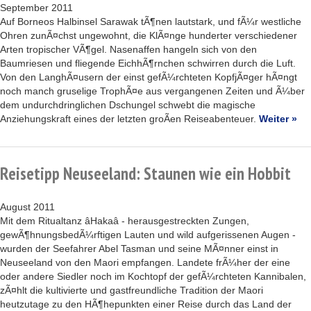
September 2011
Auf Borneos Halbinsel Sarawak tÃ¶nen lautstark, und fÃ¼r westliche
Ohren zunÃ¤chst ungewohnt, die KlÃ¤nge hunderter verschiedener
Arten tropischer VÃ¶gel. Nasenaffen hangeln sich von den
Baumriesen und fliegende EichhÃ¶rnchen schwirren durch die Luft.
Von den LanghÃ¤usern der einst gefÃ¼rchteten KopfjÃ¤ger hÃ¤ngt
noch manch gruselige TrophÃ¤e aus vergangenen Zeiten und Ã¼ber
dem undurchdringlichen Dschungel schwebt die magische
Anziehungskraft eines der letzten groÃen Reiseabenteuer.
Weiter »
Reisetipp Neuseeland: Staunen wie ein Hobbit
August 2011
Mit dem Ritualtanz âHakaâ - herausgestreckten Zungen,
gewÃ¶hnungsbedÃ¼rftigen Lauten und wild aufgerissenen Augen -
wurden der Seefahrer Abel Tasman und seine MÃ¤nner einst in
Neuseeland von den Maori empfangen. Landete frÃ¼her der eine
oder andere Siedler noch im Kochtopf der gefÃ¼rchteten Kannibalen,
zÃ¤hlt die kultivierte und gastfreundliche Tradition der Maori
heutzutage zu den HÃ¶hepunkten einer Reise durch das Land der