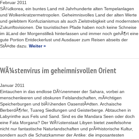
Februar 2011
SÃ¼dkorea, ein buntes Land mit Jahrhunderte alten Tempelanlagen
und Wolkenkratzermetropolen. Geheimnisvolles Land der alten Werte
und gelebtem Konfuzianismus als auch Zielstrebigkeit und modernsten
Zukunftsvisionen. Die touristischen Pfade haben noch keine Schneise
im âLand der Morgenstilleâ hinterlassen und immer noch gehÃ¶rt eine
gute Portion Entdeckerlust und Ausdauer zum Reisen abseits der
StÃ¤dte dazu.
Weiter »
WÃ¼stenvirus im geheimnisvollen Orient
Januar 2011
Eintauchen in das endlose DÃ¼nenmeer der Sahara, vorbei an
menschenleeren und obskuren Felslandschaften, mÃ¤chtigen
Speicherburgen und blÃ¼henden OasenstÃ¤dten. Archaische
BerberdÃ¶rfer, Tuareg Siedlungen und Geisterberge. Abtauchen in
Labyrinthe aus Fels und Sand. Sind es die Mandara Seen oder doch
eine Fata Morgana? Der WÃ¼stenstaat Libyen bietet zweifelsohne
nicht nur fantastische Naturlandschaften und prÃ¤historische Kultur,
sondern auch die Schatzkammer der Antike: die imposantesten