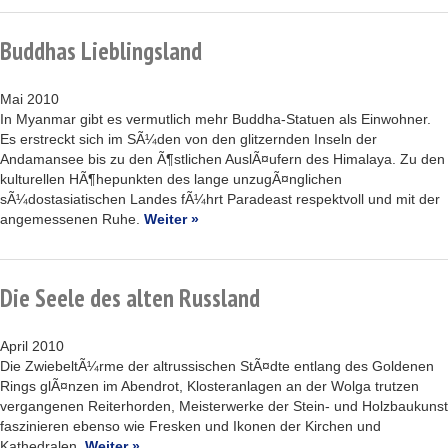
Buddhas Lieblingsland
Mai 2010
In Myanmar gibt es vermutlich mehr Buddha-Statuen als Einwohner.
Es erstreckt sich im SÃ¼den von den glitzernden Inseln der
Andamansee bis zu den Ã¶stlichen AuslÃ¤ufern des Himalaya. Zu den
kulturellen HÃ¶hepunkten des lange unzugÃ¤nglichen
sÃ¼dostasiatischen Landes fÃ¼hrt Paradeast respektvoll und mit der
angemessenen Ruhe.
Weiter »
Die Seele des alten Russland
April 2010
Die ZwiebeltÃ¼rme der altrussischen StÃ¤dte entlang des Goldenen
Rings glÃ¤nzen im Abendrot, Klosteranlagen an der Wolga trutzen
vergangenen Reiterhorden, Meisterwerke der Stein- und Holzbaukunst
faszinieren ebenso wie Fresken und Ikonen der Kirchen und
Kathedralen.
Weiter »