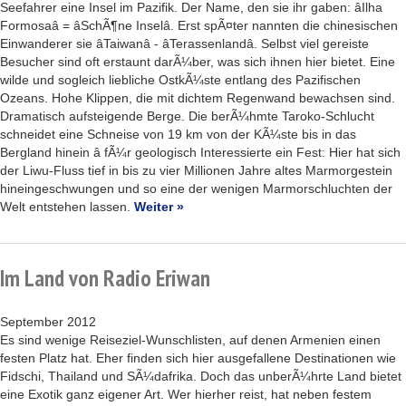
Seefahrer eine Insel im Pazifik. Der Name, den sie ihr gaben: âIlha
Formosaâ = âSchÃ¶ne Inselâ. Erst spÃ¤ter nannten die chinesischen
Einwanderer sie âTaiwanâ - âTerassenlandâ. Selbst viel gereiste
Besucher sind oft erstaunt darÃ¼ber, was sich ihnen hier bietet. Eine
wilde und sogleich liebliche OstkÃ¼ste entlang des Pazifischen
Ozeans. Hohe Klippen, die mit dichtem Regenwand bewachsen sind.
Dramatisch aufsteigende Berge. Die berÃ¼hmte Taroko-Schlucht
schneidet eine Schneise von 19 km von der KÃ¼ste bis in das
Bergland hinein â fÃ¼r geologisch Interessierte ein Fest: Hier hat sich
der Liwu-Fluss tief in bis zu vier Millionen Jahre altes Marmorgestein
hineingeschwungen und so eine der wenigen Marmorschluchten der
Welt entstehen lassen.
Weiter »
Im Land von Radio Eriwan
September 2012
Es sind wenige Reiseziel-Wunschlisten, auf denen Armenien einen
festen Platz hat. Eher finden sich hier ausgefallene Destinationen wie
Fidschi, Thailand und SÃ¼dafrika. Doch das unberÃ¼hrte Land bietet
eine Exotik ganz eigener Art. Wer hierher reist, hat neben festem