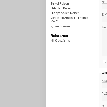
Nac
Türkei Reisen
Istanbul Reisen
Kappadokien Reisen
E-M
Vereinigte Arabische Emirate
V.A.E.
Zypern Reisen
Ihr
Reisearten
Nil Kreuzfahrten
Wei
Str
PLZ
Ort