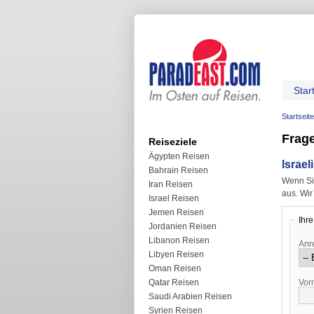
Star
Startseite
Frage
Reiseziele
Ägypten Reisen
Israe
Bahrain Reisen
Wenn Sie
Iran Reisen
aus. Wi
Israel Reisen
Jemen Reisen
Ihr
Jordanien Reisen
Libanon Reisen
Anr
Libyen Reisen
Oman Reisen
Vor
Qatar Reisen
Saudi Arabien Reisen
Syrien Reisen