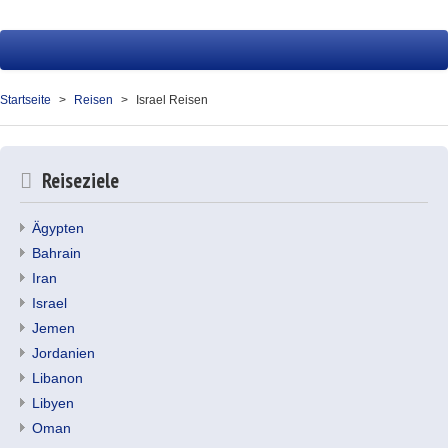
Startseite
Reisen
Startseite
Reisen
Israel Reisen
Service
Presse
Reiseziele
Über uns
Ägypten
Kontakt
Bahrain
Iran
Ihr Merkzettel (0)
Israel
Jemen
Jordanien
Libanon
Libyen
Oman