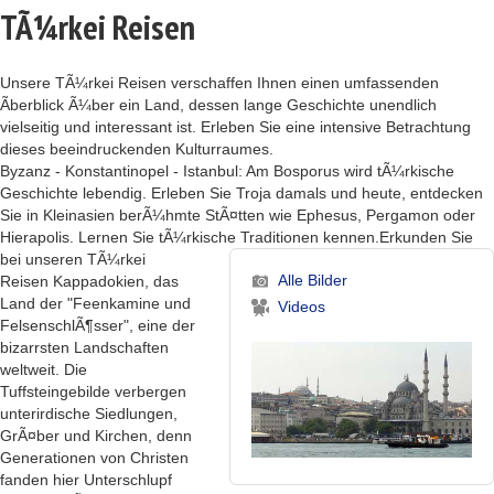
TÃ¼rkei Reisen
Unsere TÃ¼rkei Reisen verschaffen Ihnen einen umfassenden
Ãberblick Ã¼ber ein Land, dessen lange Geschichte unendlich
vielseitig und interessant ist. Erleben Sie eine intensive Betrachtung
dieses beeindruckenden Kulturraumes.
Byzanz - Konstantinopel - Istanbul: Am Bosporus wird tÃ¼rkische
Geschichte lebendig. Erleben Sie Troja damals und heute, entdecken
Sie in Kleinasien berÃ¼hmte StÃ¤tten wie Ephesus, Pergamon oder
Hierapolis. Lernen Sie tÃ¼rkische Traditionen kennen.
Erkunden Sie
bei unseren TÃ¼rkei
Alle Bilder
Reisen Kappadokien, das
Land der "Feenkamine und
Videos
FelsenschlÃ¶sser", eine der
bizarrsten Landschaften
weltweit. Die
Tuffsteingebilde verbergen
unterirdische Siedlungen,
GrÃ¤ber und Kirchen, denn
Generationen von Christen
fanden hier Unterschlupf