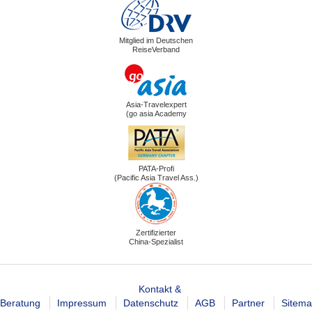
Mitglied im Deutschen
ReiseVerband
Asia-Travelexpert
(go asia Academy
PATA-Profi
(Pacific Asia Travel Ass.)
Zertifizierter
China-Spezialist
Kontakt &
Beratung
Impressum
Datenschutz
AGB
Partner
Sitem