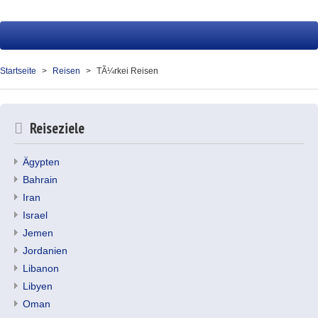
Startseite
Reisen
Startseite
Reisen
TÃ¼rkei Reisen
Service
Presse
Reiseziele
Über uns
Ägypten
Kontakt
Bahrain
Iran
Ihr Merkzettel (0)
Israel
Jemen
Jordanien
Libanon
Libyen
Oman