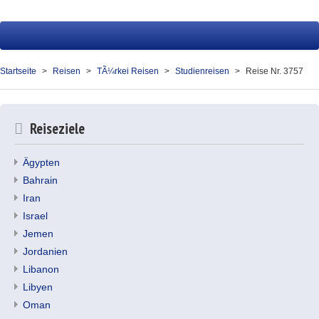
Startseite
Reisen
Startseite
Reisen
TÃ¼rkei Reisen
Studienreisen
Reise Nr. 3757
Service
Presse
Reiseziele
Über uns
Ägypten
Kontakt
Bahrain
Iran
Ihr Merkzettel (0)
Israel
Jemen
Jordanien
Libanon
Libyen
Oman