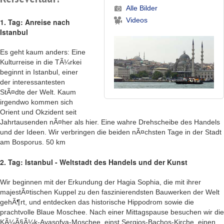
Alle Bilder
Videos
1. Tag: Anreise nach
Istanbul
Es geht kaum anders: Eine
Kulturreise in die TÃ¼rkei
beginnt in Istanbul, einer
der interessantesten
StÃ¤dte der Welt. Kaum
irgendwo kommen sich
Orient und Okzident seit
Jahrtausenden nÃ¤her als hier. Eine wahre Drehscheibe des Handels
und der Ideen. Wir verbringen die beiden nÃ¤chsten Tage in der Stadt
am Bosporus. 50 km
2. Tag: Istanbul - Weltstadt des Handels und der Kunst
Wir beginnen mit der Erkundung der Hagia Sophia, die mit ihrer
majestÃ¤tischen Kuppel zu den faszinierendsten Bauwerken der Welt
gehÃ¶rt, und entdecken das historische Hippodrom sowie die
prachtvolle Blaue Moschee. Nach einer Mittagspause besuchen wir die
KÃ¼Ã§Ã¼k-Ayasofya-Moschee, einst Sergios-Bachos-Kirche, einen