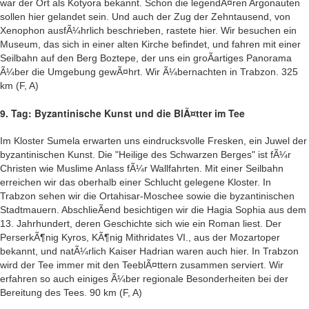
war der Ort als Kotyora bekannt. Schon die legendÃ¤ren Argonauten
sollen hier gelandet sein. Und auch der Zug der Zehntausend, von
Xenophon ausfÃ¼hrlich beschrieben, rastete hier. Wir besuchen ein
Museum, das sich in einer alten Kirche befindet, und fahren mit einer
Seilbahn auf den Berg Boztepe, der uns ein groÃartiges Panorama
Ã¼ber die Umgebung gewÃ¤hrt. Wir Ã¼bernachten in Trabzon. 325
km (F, A)
9. Tag: Byzantinische Kunst und die BlÃ¤tter im Tee
Im Kloster Sumela erwarten uns eindrucksvolle Fresken, ein Juwel der
byzantinischen Kunst. Die "Heilige des Schwarzen Berges" ist fÃ¼r
Christen wie Muslime Anlass fÃ¼r Wallfahrten. Mit einer Seilbahn
erreichen wir das oberhalb einer Schlucht gelegene Kloster. In
Trabzon sehen wir die Ortahisar-Moschee sowie die byzantinischen
Stadtmauern. AbschlieÃend besichtigen wir die Hagia Sophia aus dem
13. Jahrhundert, deren Geschichte sich wie ein Roman liest. Der
PerserkÃ¶nig Kyros, KÃ¶nig Mithridates VI., aus der Mozartoper
bekannt, und natÃ¼rlich Kaiser Hadrian waren auch hier. In Trabzon
wird der Tee immer mit den TeeblÃ¤ttern zusammen serviert. Wir
erfahren so auch einiges Ã¼ber regionale Besonderheiten bei der
Bereitung des Tees. 90 km (F, A)