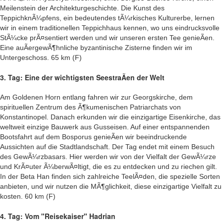
Meilenstein der Architekturgeschichte. Die Kunst des
TeppichknÃ¼pfens, ein bedeutendes tÃ¼rkisches Kulturerbe, lernen
wir in einem traditionellen Teppichhaus kennen, wo uns eindrucksvolle
StÃ¼cke prÃ¤sentiert werden und wir unseren ersten Tee genieÃen.
Eine auÃergewÃ¶hnliche byzantinische Zisterne finden wir im
Untergeschoss. 65 km (F)
3. Tag: Eine der wichtigsten SeestraÃen der Welt
Am Goldenen Horn entlang fahren wir zur Georgskirche, dem
spirituellen Zentrum des Ã¶kumenischen Patriarchats von
Konstantinopel. Danach erkunden wir die einzigartige Eisenkirche, das
weltweit einzige Bauwerk aus Gusseisen. Auf einer entspannenden
Bootsfahrt auf dem Bosporus genieÃen wir beeindruckende
Aussichten auf die Stadtlandschaft. Der Tag endet mit einem Besuch
des GewÃ¼rzbasars. Hier werden wir von der Vielfalt der GewÃ¼rze
und KrÃ¤uter Ã¼berwÃ¤ltigt, die es zu entdecken und zu riechen gilt.
In der Beta Han finden sich zahlreiche TeelÃ¤den, die spezielle Sorten
anbieten, und wir nutzen die MÃ¶glichkeit, diese einzigartige Vielfalt zu
kosten. 60 km (F)
4. Tag: Vom "Reisekaiser" Hadrian