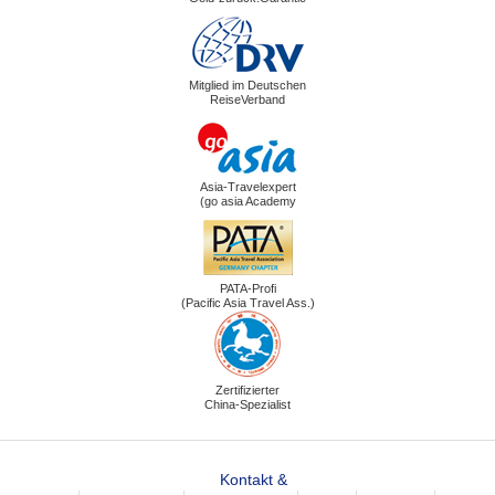
Mitglied im Deutschen
ReiseVerband
Asia-Travelexpert
(go asia Academy
PATA-Profi
(Pacific Asia Travel Ass.)
Zertifizierter
China-Spezialist
Kontakt &