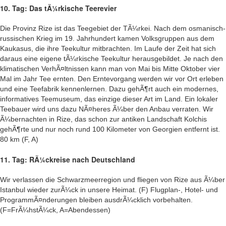
10. Tag: Das tÃ¼rkische Teerevier
Die Provinz Rize ist das Teegebiet der TÃ¼rkei. Nach dem osmanisch-
russischen Krieg im 19. Jahrhundert kamen Volksgruppen aus dem
Kaukasus, die ihre Teekultur mitbrachten. Im Laufe der Zeit hat sich
daraus eine eigene tÃ¼rkische Teekultur herausgebildet. Je nach den
klimatischen VerhÃ¤ltnissen kann man von Mai bis Mitte Oktober vier
Mal im Jahr Tee ernten. Den Erntevorgang werden wir vor Ort erleben
und eine Teefabrik kennenlernen. Dazu gehÃ¶rt auch ein modernes,
informatives Teemuseum, das einzige dieser Art im Land. Ein lokaler
Teebauer wird uns dazu NÃ¤heres Ã¼ber den Anbau verraten. Wir
Ã¼bernachten in Rize, das schon zur antiken Landschaft Kolchis
gehÃ¶rte und nur noch rund 100 Kilometer von Georgien entfernt ist.
80 km (F, A)
11. Tag: RÃ¼ckreise nach Deutschland
Wir verlassen die Schwarzmeerregion und fliegen von Rize aus Ã¼ber
Istanbul wieder zurÃ¼ck in unsere Heimat. (F) Flugplan-, Hotel- und
ProgrammÃ¤nderungen bleiben ausdrÃ¼cklich vorbehalten.
(F=FrÃ¼hstÃ¼ck, A=Abendessen)