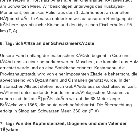
Reise setzen wir fort nach Amasra, einer charmanten KÃ¼stenstadt
am Schwarzen Meer. Wir besichtigen unterwegs das Kuskayasi-
Monument, ein antikes Relief aus dem 1. Jahrhundert an der alten
RÃ¶merstraÃe. In Amasra entdecken wir auf unserem Rundgang die
frÃ¼here byzantinische Kirche und den idyllischen Fischerhafen. 95
km (F, A)
6. Tag: SchÃ¤tze an der SchwarzmeerkÃ¼ste
Unsere Fahrt entlang der malerischen KÃ¼ste beginnt in Cide und
fÃ¼hrt uns zu einer bemerkenswerten Moschee, die komplett aus Holz
errichtet wurde und an eine Stabkirche erinnert. Kastamonu, die
Provinzhauptstadt, wird von einer imposanten Zitadelle beherrscht, die
abwechselnd von Byzantinern und Osmanen genutzt wurde. In der
historischen Altstadt stehen noch GebÃ¤ude aus seldschukischer Zeit,
wÃ¤hrend entscheidende Funde im archÃ¤ologischen Museum zu
sehen sind. In TaskÃ¶prÃ¼ stoÃen wir auf die 68 Meter lange
BrÃ¼cke von 1366, die heute noch befahrbar ist. Die Ãbernachtung
erfolgt in Sinop am Schwarzen Meer. 360 km (F, A)
7. Tag: Von der Kupfersteinzeit, Diogenes und dem Vater der
TÃ¼rken