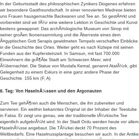
In der Geburtsstadt des philosophischen Zynikers Diogenes erfahren
wir besondere Gastfreundschaft. In einer renovierten Medrese bieten
uns Frauen hausgemachte Backwaren und Tee an. So gestÃ¤rkt und
vorbereitet sind wir fÃ¼r eine weitere Lektion in Geschichte und Kunst
bestens gewappnet: Das archÃ¤ologische Museum von Sinop mit
seiner groÃen Ikonensammlung und die Ãberreste eines dem
Ã¤gyptischen Gott Serapis gewidmeten Tempels verschaffen Einblicke
in die Geschichte des Ortes. Weiter geht es nach Kiztepe mit seinen
Funden aus der Kupfersteinzeit. In Samsun, mit fast 700.000
Einwohnern die grÃ¶Ãte Stadt am Schwarzen Meer, wird
Ã¼bernachtet. Die Statue von Mustafa Kemal, genannt AtatÃ¼rk, gibt
Gelegenheit zu einem Exkurs in eine ganz andere Phase der
Geschichte. 155 km (F, A)
8. Tag: Von HaselnÃ¼ssen und den Argonauten
Zum Tee gehÃ¶ren auch die Menschen, die ihn zubereiten und
servieren. Ein weithin bekanntes Original ist der Inhaber der Teestube
in Fatsa. Er zeigt uns genau, wie der traditionelle tÃ¼rkische Tee
eigentlich aufgebrÃ¼ht wird. In der Stadt Ordu werden heute vor allem
HaselnÃ¼sse angebaut. Die TÃ¼rkei deckt 70 Prozent des
Weltbedarfs. Eine Haselnussplantage besuchen wir auch. In der Antike