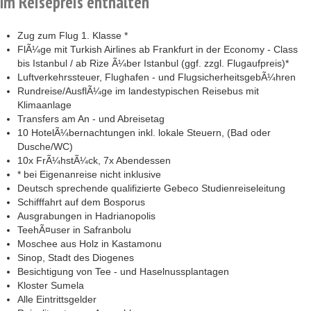
Im Reisepreis enthalten
Zug zum Flug 1. Klasse *
FlÃ¼ge mit Turkish Airlines ab Frankfurt in der Economy - Class
bis Istanbul / ab Rize Ã¼ber Istanbul (ggf. zzgl. Flugaufpreis)*
Luftverkehrssteuer, Flughafen - und FlugsicherheitsgebÃ¼hren
Rundreise/AusflÃ¼ge im landestypischen Reisebus mit
Klimaanlage
Transfers am An - und Abreisetag
10 HotelÃ¼bernachtungen inkl. lokale Steuern, (Bad oder
Dusche/WC)
10x FrÃ¼hstÃ¼ck, 7x Abendessen
* bei Eigenanreise nicht inklusive
Deutsch sprechende qualifizierte Gebeco Studienreiseleitung
Schifffahrt auf dem Bosporus
Ausgrabungen in Hadrianopolis
TeehÃ¤user in Safranbolu
Moschee aus Holz in Kastamonu
Sinop, Stadt des Diogenes
Besichtigung von Tee - und Haselnussplantagen
Kloster Sumela
Alle Eintrittsgelder