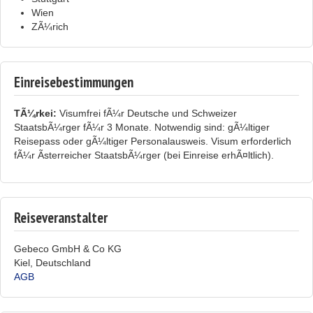
Wien
ZÃ¼rich
Einreisebestimmungen
TÃ¼rkei:
Visumfrei fÃ¼r Deutsche und Schweizer
StaatsbÃ¼rger fÃ¼r 3 Monate. Notwendig sind: gÃ¼ltiger
Reisepass oder gÃ¼ltiger Personalausweis. Visum erforderlich
fÃ¼r Ãsterreicher StaatsbÃ¼rger (bei Einreise erhÃ¤ltlich).
Reiseveranstalter
Gebeco GmbH & Co KG
Kiel, Deutschland
AGB