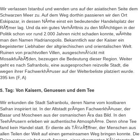
Wir verlassen Istanbul und wenden uns auf der asiatischen Seite dem
Schwarzen Meer zu. Auf dem Weg dorthin passieren wir den Ort
Eskipazar, in dessen NÃ¤he einst ein bedeutender Handelsplatz der
RÃ¶mer lag. Und da ein gutes VerhÃ¤ltnis zu den MÃ¤chtigen in der
Politik schon vor rund 2.000 Jahren nicht schaden konnte, wÃ¤hlte
man den Namen Hadrianopolis. Bekanntlich war der Kaiser ein
begeisterter Liebhaber der altgriechischen und orientalischen Welt.
Ruinen von prachtvollen Villen, ausgeschmÃ¼ckt mit
MosaikfuÃbÃ¶den, bezeugen die Bedeutung dieser Region. Weiter
geht es nach Safranbolu, eine ausgesprochen reizvolle Stadt, die
wegen ihrer FachwerkhÃ¤user auf der Welterbeliste platziert wurde.
395 km (F, A)
5. Tag: Von Kaisern, Genuesen und dem Tee
Wir erkunden die Stadt Safranbolu, deren Name vom kostbaren
Safran inspiriert ist. In der Altstadt prÃ¤gen FachwerkhÃ¤user, der
Basar und Moscheen aus der osmanischen Ãra das Bild. In den
TeehÃ¤usern erleben wir authentische AtmosphÃ¤re. Denn ohne Tee
fand kein Handel statt. Er diente als TÃ¼rÃ¶ffner, der Menschen aus
allen Teilen der Welt auf einen gemeinsamen Weg bringen konnte. Die