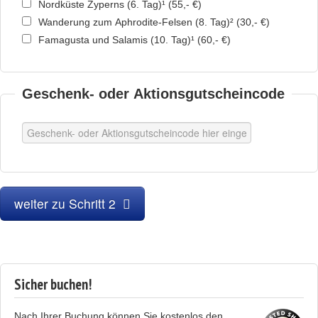
Nordküste Zyperns (6. Tag)¹
(
55,- €
)
Wanderung zum Aphrodite-Felsen (8. Tag)²
(
30,- €
)
Famagusta und Salamis (10. Tag)¹
(
60,- €
)
Geschenk- oder Aktionsgutscheincode
weiter zu Schritt 2
Sicher buchen!
Nach Ihrer Buchung können Sie kostenlos den