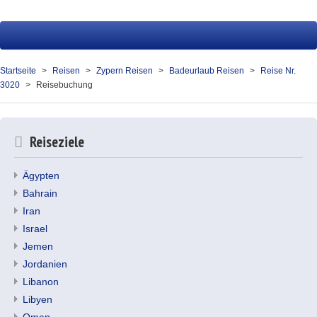
Startseite
Reisen
Startseite
Reisen
Zypern Reisen
Badeurlaub Reisen
Reise Nr.
3020
Reisebuchung
Service
Presse
Reiseziele
Über uns
Ägypten
Kontakt
Bahrain
Iran
Ihr Merkzettel (0)
Israel
Jemen
Jordanien
Libanon
Libyen