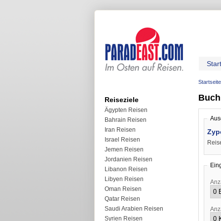
Star
Startseite
Buchu
Reiseziele
Ägypten Reisen
Aus
Bahrain Reisen
Iran Reisen
Israel Reisen
Reis
Jemen Reisen
Jordanien Reisen
Ein
Libanon Reisen
Libyen Reisen
Anz
Oman Reisen
Qatar Reisen
Saudi Arabien Reisen
Anz
Syrien Reisen