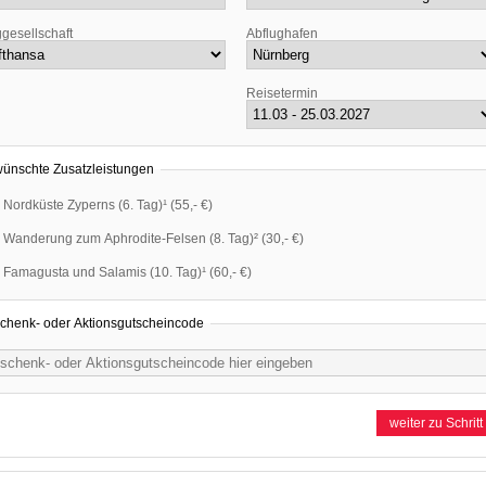
ggesellschaft
Abflughafen
Reisetermin
ünschte Zusatzleistungen
Nordküste Zyperns (6. Tag)¹
(
55,- €
)
Wanderung zum Aphrodite-Felsen (8. Tag)²
(
30,- €
)
Famagusta und Salamis (10. Tag)¹
(
60,- €
)
chenk- oder Aktionsgutscheincode