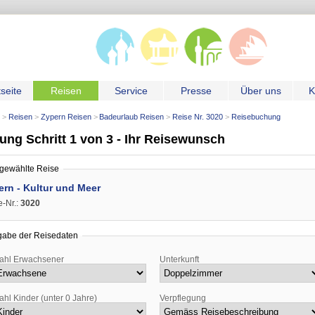
tseite
Reisen
Service
Presse
Über uns
K
Reisen
Zypern Reisen
Badeurlaub Reisen
Reise Nr. 3020
Reisebuchung
ng Schritt 1 von 3 - Ihr Reisewunsch
gewählte Reise
Zypern - Kultur und Meer
e-Nr.:
3020
gabe der Reisedaten
ahl Erwachsener
Unterkunft
ahl Kinder (unter 0 Jahre)
Verpflegung