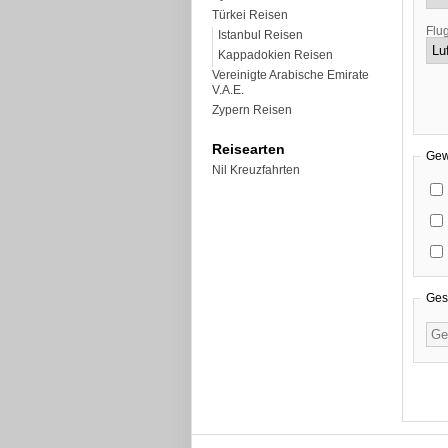
Türkei Reisen
Flu
Istanbul Reisen
Kappadokien Reisen
Vereinigte Arabische Emirate
V.A.E.
Zypern Reisen
Reisearten
Gew
Nil Kreuzfahrten
Ges