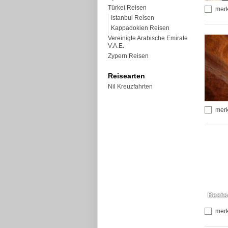
Türkei Reisen
mer
Istanbul Reisen
Kappadokien Reisen
Vereinigte Arabische Emirate
V.A.E.
Zypern Reisen
Reisearten
Nil Kreuzfahrten
mer
Bests
mer