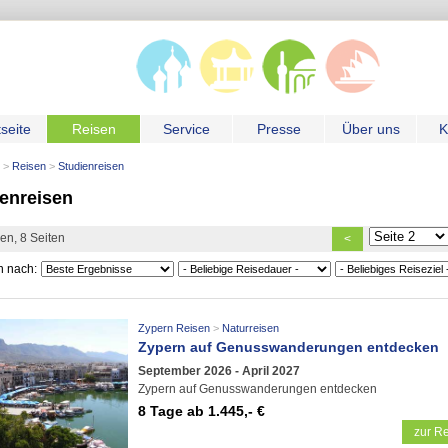
tseite
Reisen
Service
Presse
Über uns
K
Reisen
Studienreisen
enreisen
en, 8 Seiten
<
n nach:
Zypern Reisen
Naturreisen
Zypern auf Genusswanderungen entdecken
September 2026 - April 2027
Zypern auf Genusswanderungen entdecken
8 Tage
ab 1.445,- €
zur Re