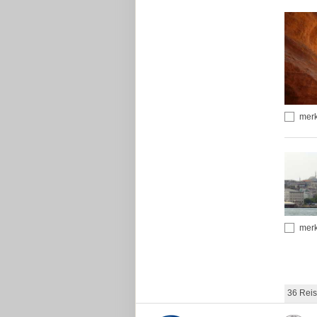
mer
mer
36 Reis