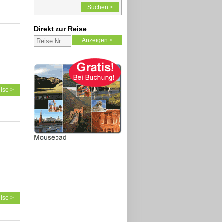
Suchen >
Direkt zur Reise
Anzeigen >
ise >
ise >