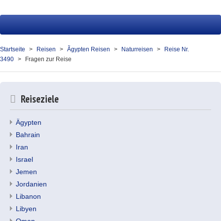
Startseite
Reisen
Startseite
Reisen
Ãgypten Reisen
Naturreisen
Reise Nr.
3490
Fragen zur Reise
Service
Presse
Reiseziele
Über uns
Ägypten
Kontakt
Bahrain
Iran
Ihr Merkzettel (0)
Israel
Jemen
Jordanien
Libanon
Libyen