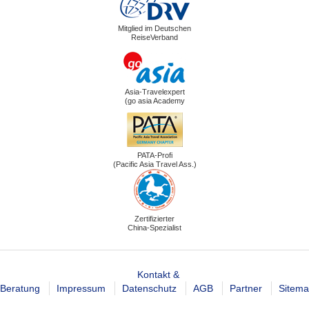
Mitglied im Deutschen
ReiseVerband
Asia-Travelexpert
(go asia Academy
PATA-Profi
(Pacific Asia Travel Ass.)
Zertifizierter
China-Spezialist
Kontakt &
Beratung
Impressum
Datenschutz
AGB
Partner
Sitem