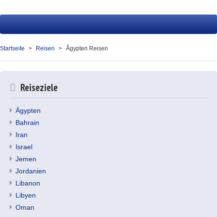
Startseite
Reisen
Startseite
Reisen
Ãgypten Reisen
Service
Presse
Reiseziele
Über uns
Ägypten
Kontakt
Bahrain
Iran
Ihr Merkzettel (0)
Israel
Jemen
Jordanien
Libanon
Libyen
Oman