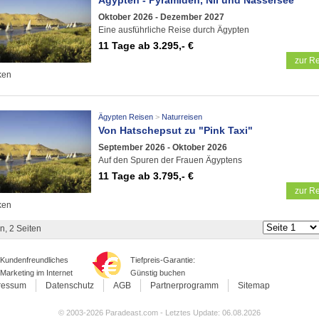
Ägypten - Pyramiden, Nil und Nassersee
Oktober 2026 - Dezember 2027
Eine ausführliche Reise durch Ägypten
11 Tage
ab 3.295,- €
zur Re
ken
Ägypten Reisen
Naturreisen
Von Hatschepsut zu "Pink Taxi"
September 2026 - Oktober 2026
Auf den Spuren der Frauen Ägyptens
11 Tage
ab 3.795,- €
zur Re
ken
n, 2 Seiten
Kundenfreundliches
Tiefpreis-Garantie:
Marketing im Internet
Günstig buchen
ressum
Datenschutz
AGB
Partnerprogramm
Sitemap
© 2003-2026 Paradeast.com - Letztes Update: 06.08.2026