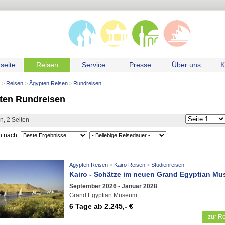
tseite
Reisen
Service
Presse
Über uns
K
Reisen
Ägypten Reisen
Rundreisen
ten Rundreisen
n, 2 Seiten
n nach:
Ägypten Reisen
Kairo Reisen
Studienreisen
Kairo - Schätze im neuen Grand Egyptian M
September 2026 - Januar 2028
Grand Egyptian Museum
6 Tage
ab 2.245,- €
zur Re