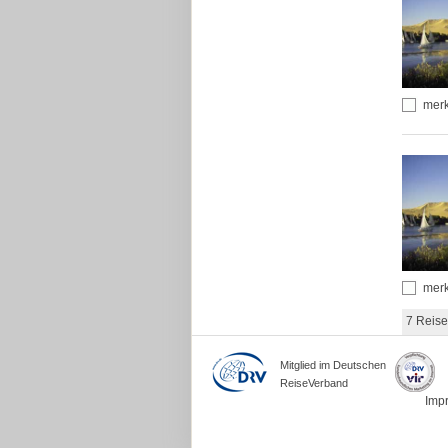
mer
mer
7 Reise
Mitglied im Deutschen
ReiseVerband
Imp