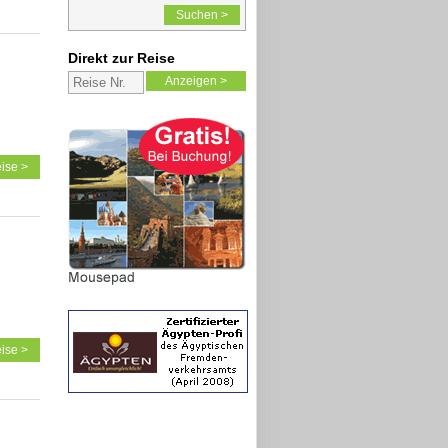
Suchen >
Direkt zur Reise
Anzeigen >
ise >
ise >