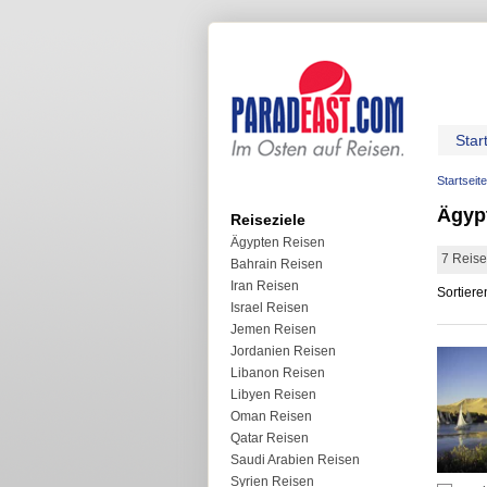
Star
Startseite
Ägyp
Reiseziele
Ägypten Reisen
7 Reise
Bahrain Reisen
Iran Reisen
Sortiere
Israel Reisen
Jemen Reisen
Jordanien Reisen
Libanon Reisen
Libyen Reisen
Oman Reisen
Qatar Reisen
Saudi Arabien Reisen
Syrien Reisen