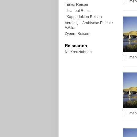
mer
Türkei Reisen
Istanbul Reisen
Kappadokien Reisen
Vereinigte Arabische Emirate
V.A.E.
Zypern Reisen
Reisearten
Nil Kreuzfahrten
mer
mer